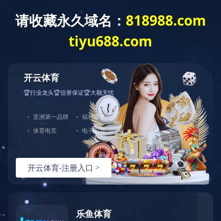
LEYU.COM
关于德基
德基简介
生产基地
荣誉资质
DEJI德基深圳总部
联系地址：广东省深圳市龙华区观湖街道樟坑径上围村
金倡达科技园D栋第三层,第四层
服务热线：13823179226
服务热线：0755-84708970
服务邮箱：sales@westcoastscientific.com
Copyright © 2021-2025 德基电池_LEYU.COM-乐鱼（中国） 版权所有