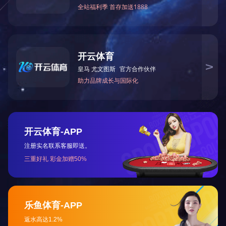
联系方式：
微信：+8613823179226
电子邮件：sales@batterydeji.com
上一篇：
2023香港春季采购展 -- 德基
下一篇：没有了